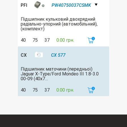
PFI
PW40750037CSMK
Підшипник кульковий двохрядний
радіально-упорний (автомобільний),
(комплект)
40
75
37
0.00 грн.
CX
CX 577
Підшипник маточини (передньої)
Jaguar X-Type/Ford Mondeo III 1.8-3.0
00-09 (40х7…
40
75
37
0.00 грн.