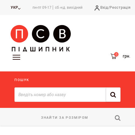
Вхід/
Реєстрація
УКР
пн-пт 09-17
сб.-нд. вихідний
грн.
ПОШУК
ЗНАЙТИ ЗА РОЗМІРОМ