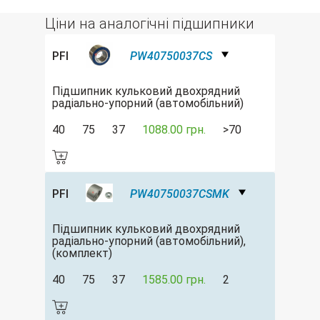
Ціни на аналогічні підшипники
PFI
PW40750037CS
Підшипник кульковий двохрядний
радіально-упорний (автомобільний)
40
75
37
1088.00 грн.
>70
PFI
PW40750037CSMK
Підшипник кульковий двохрядний
радіально-упорний (автомобільний),
(комплект)
40
75
37
1585.00 грн.
2