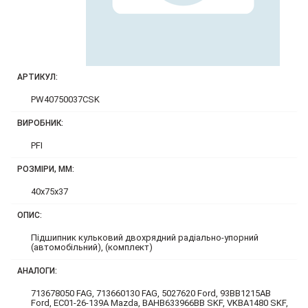
АРТИКУЛ:
PW40750037CSK
ВИРОБНИК:
PFI
РОЗМІРИ, ММ:
40x75x37
ОПИС:
Підшипник кульковий двохрядний радіально-упорний
(автомобільний), (комплект)
АНАЛОГИ:
713678050 FAG, 713660130 FAG, 5027620 Ford, 93BB1215AB
Ford, EC01-26-139A Mazda, BAHB633966BB SKF, VKBA1480 SKF,