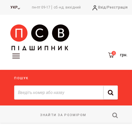
Вхід/
Реєстрація
УКР
пн-пт 09-17
сб.-нд. вихідний
грн.
ПОШУК
ЗНАЙТИ ЗА РОЗМІРОМ