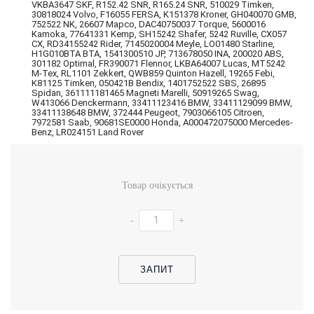
VKBA3647 SKF, R152.42 SNR, R165.24 SNR, 510029 Timken,
30818024 Volvo, F16055 FERSA, K151378 Kroner, GH040070 GMB,
752522 NK, 26607 Mapco, DAC40750037 Torque, 5600016
Kamoka, 77641331 Kemp, SH15242 Shafer, 5242 Ruville, CX057
CX, RD34155242 Rider, 7145020004 Meyle, LO01480 Starline,
H1G010BTA BTA, 1541300510 JP, 713678050 INA, 200020 ABS,
301182 Optimal, FR390071 Flennor, LKBA64007 Lucas, MT5242
M-Tex, RL1101 Zekkert, QWB859 Quinton Hazell, 19265 Febi,
K81125 Timken, 050421B Bendix, 1401752522 SBS, 26895
Spidan, 361111181465 Magneti Marelli, 50919265 Swag,
W413066 Denckermann, 33411123416 BMW, 33411129099 BMW,
33411138648 BMW, 372444 Peugeot, 7903066105 Citroen,
7972581 Saab, 90681SE0000 Honda, A000472075000 Mercedes-
Benz, LR024151 Land Rover
Товар очікується
-
+
ЗАПИТ