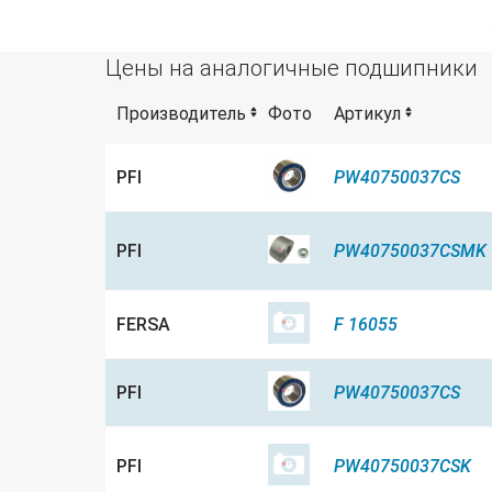
Цены на аналогичные подшипники
Производитель
Фото
Артикул
PFI
PW40750037CS
PFI
PW40750037CSMK
FERSA
F 16055
PFI
PW40750037CS
PFI
PW40750037CSK