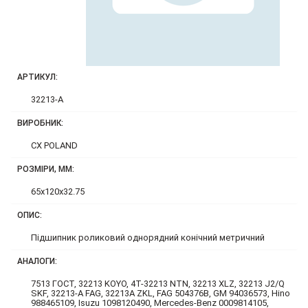
АРТИКУЛ:
32213-A
ВИРОБНИК:
CX POLAND
РОЗМІРИ, ММ:
65x120x32.75
ОПИС:
Підшипник роликовий однорядний конічний метричний
АНАЛОГИ:
7513 ГОСТ, 32213 KOYO, 4T-32213 NTN, 32213 XLZ, 32213 J2/Q
SKF, 32213-A FAG, 32213A ZKL, FAG 504376B, GM 94036573, Hino
988465109, Isuzu 1098120490, Mercedes-Benz 0009814105,