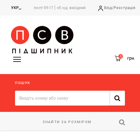
Вхід/
Реєстрація
УКР
пн-пт 09-17
сб.-нд. вихідний
грн.
ПОШУК
ЗНАЙТИ ЗА РОЗМІРОМ