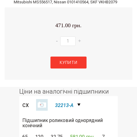
Mitsubishi MS556517, Nissan 0101410564, SKF VKHB2079
471.00 грн.
-
+
КУПИТИ
Ціни на аналогічні підшипники
CX
32213-A
Підшипник роликовий однорядний
конічний
65
120
32.75
581.00 грн.
7