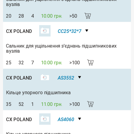
вузлів
20
28
4
10.00 грн.
>50
CX POLAND
CC25*32*7
Сальник для ущільнення з'єднань підшипникових
вузлів
25
32
7
10.00 грн.
>100
CX POLAND
AS3552
Кільце упорного підшипника
35
52
1
11.00 грн.
>100
CX POLAND
AS4060