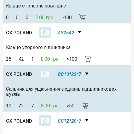
Кільце стопорне зовнішнє
0
0
0
7.00 грн.
>100
CX POLAND
AS2542
Кільце упорного підшипника
25
42
1
8.00 грн.
>100
CX POLAND
CC10*22*7
Сальник для ущільнення з'єднань підшипникових
вузлів
10
22
7
8.00 грн.
>50
CX POLAND
CC12*20*7