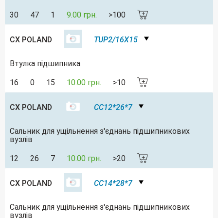
30
47
1
9.00 грн.
>100
CX POLAND
TUP2/16X15
Втулка підшипника
16
0
15
10.00 грн.
>10
CX POLAND
CC12*26*7
Сальник для ущільнення з'єднань підшипникових
вузлів
12
26
7
10.00 грн.
>20
CX POLAND
CC14*28*7
Сальник для ущільнення з'єднань підшипникових
вузлів