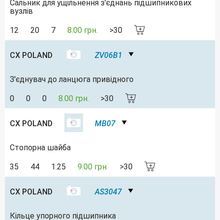
Сальник для ущільнення з'єднань підшипникових
вузлів
12
20
7
8.00 грн.
>30
CX POLAND
ZV06B1
З'єднувач до ланцюга привідного
0
0
0
8.00 грн.
>30
CX POLAND
MB07
Стопорна шайба
35
44
1.25
9.00 грн.
>30
CX POLAND
AS3047
Кільце упорного підшипника