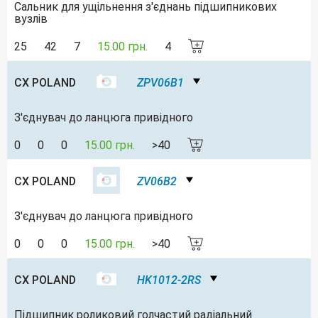
Сальник для ущільнення з'єднань підшипникових
вузлів
25
42
7
15.00 грн.
4
CX POLAND
ZPV06B1
З'єднувач до ланцюга привідного
0
0
0
15.00 грн.
>40
CX POLAND
ZV06B2
З'єднувач до ланцюга привідного
0
0
0
15.00 грн.
>40
CX POLAND
HK1012-2RS
Підшипник роликовий голчастий радіальний