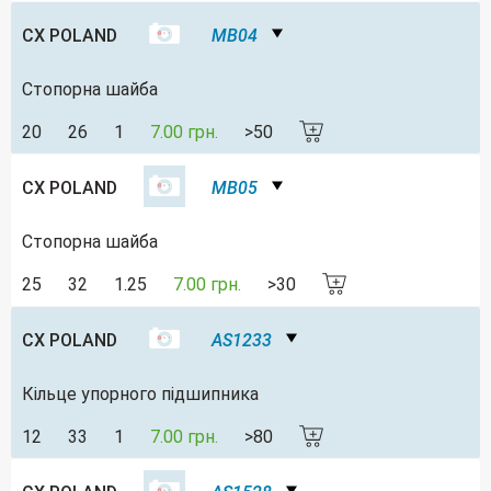
CX POLAND
MB04
Стопорна шайба
20
26
1
7.00 грн.
>50
CX POLAND
MB05
Стопорна шайба
25
32
1.25
7.00 грн.
>30
CX POLAND
AS1233
Кільце упорного підшипника
12
33
1
7.00 грн.
>80