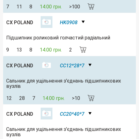
7
11
8
14.00 грн.
>100
CX POLAND
HK0908
Підшипник роликовий голчастий радіальний
9
13
8
14.00 грн.
2
CX POLAND
CC12*28*7
Сальник для ущільнення з'єднань підшипникових
вузлів
12
28
7
14.00 грн.
>10
CX POLAND
CC20*40*7
Сальник для ущільнення з'єднань підшипникових
вузлів