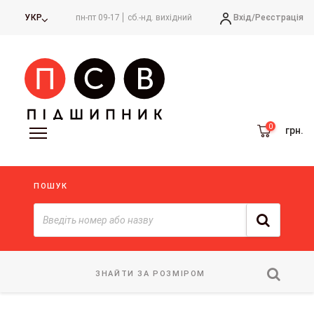
Вхід/
Реєстрація
УКР
пн-пт 09-17
сб.-нд. вихідний
грн.
ПОШУК
ЗНАЙТИ ЗА РОЗМІРОМ