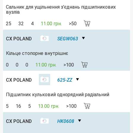
Сальник для ущільнення з'єднань підшипникових
вузлів
25
32
4
11.00 грн.
>50
CX POLAND
SEGW063
Кільце стопорне внутрішнє
0
0
0
11.00 грн.
>100
CX POLAND
625-ZZ
Підшипник кульковий однорядний радіальний
5
16
5
13.00 грн.
>100
CX POLAND
HK0608