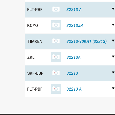
FLT-PBF
32213 А
KOYO
32213JR
TIMKEN
32213-90KA1 (32213)
ZKL
32213A
SKF-LBP
32213
FLT-PBF
32213 A