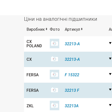
Ціни на аналогічні підшипники
Виробник
Фото
Артикул
А
CX
32213-A
POLAND
CX
32213-A
FERSA
F 15322
FERSA
32213 F
ZKL
32213A