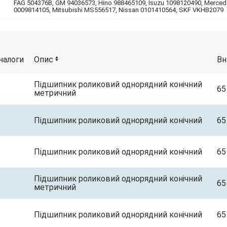
FAG 504376B, GM 94036573, Hino 988465109, Isuzu 1098120490, Merce
0009814105, Mitsubishi MS556517, Nissan 0101410564, SKF VKHB2079
налоги
Опис
Вн
Підшипник роликовий однорядний конічний
65
метричний
Підшипник роликовий однорядний конічний
65
Підшипник роликовий однорядний конічний
65
Підшипник роликовий однорядний конічний
65
метричний
Підшипник роликовий однорядний конічний
65