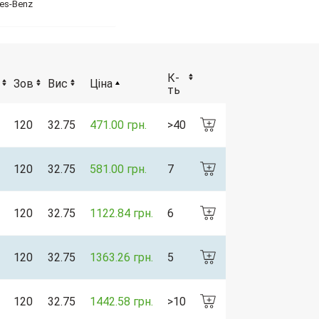
des-Benz
К-
Зов
Вис
Ціна
ть
120
32.75
471.00 грн.
>40
120
32.75
581.00 грн.
7
120
32.75
1122.84 грн.
6
120
32.75
1363.26 грн.
5
120
32.75
1442.58 грн.
>10