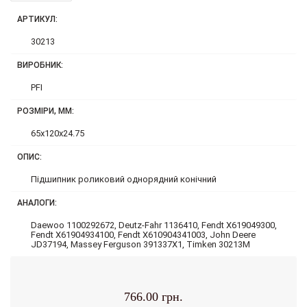
АРТИКУЛ:
30213
ВИРОБНИК:
PFI
РОЗМІРИ, ММ:
65x120x24.75
ОПИС:
Підшипник роликовий однорядний конічний
АНАЛОГИ:
Daewoo 1100292672, Deutz-Fahr 1136410, Fendt X619049300,
Fendt X61904934100, Fendt X610904341003, John Deere
JD37194, Massey Ferguson 391337X1, Timken 30213M
766.00 грн.