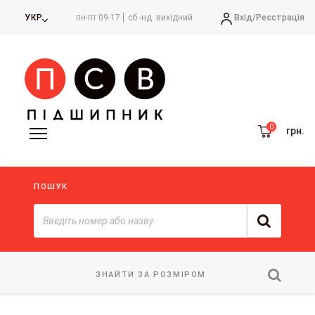
Вхід/
Реєстрація
УКР
пн-пт 09-17
сб.-нд. вихідний
грн.
ПОШУК
ЗНАЙТИ ЗА РОЗМІРОМ