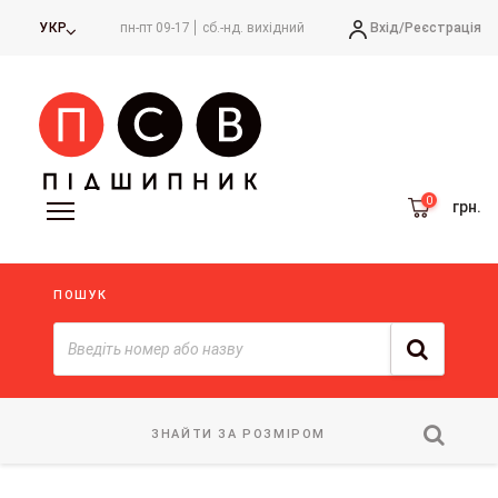
Вхід/
Реєстрація
УКР
пн-пт 09-17
сб.-нд. вихідний
грн.
ПОШУК
ЗНАЙТИ ЗА РОЗМІРОМ