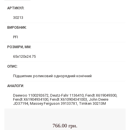
АРТИКУЛ:
30213
ВИРОБНИК:
PFI
РОЗМІРИ, ММ:
65x120x24.75
ОПИС:
Підшипник роликовий однорядний конічний
АНАЛОГИ:
Daewoo 1100292672, Deutz-Fahr 1136410, Fendt X619049300,
Fendt X61904934100, Fendt X610904341003, John Deere
JD37194, Massey Ferguson 391337X1, Timken 30213M
766.00 грн.