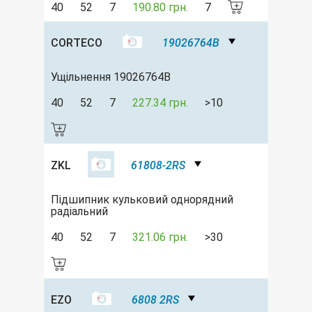
40
52
7
190.80 грн.
7
CORTECO
19026764B
Ущільнення 19026764B
40
52
7
227.34 грн.
>10
ZKL
61808-2RS
Підшипник кульковий однорядний
радіальний
40
52
7
321.06 грн.
>30
EZO
6808 2RS