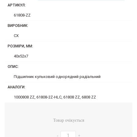
АРТИКУЛ:
61808-ZZ
ВИРОБНИК:
CX
РОЗМІРИ, ММ:
40x52x7
ОПИС:
Підшипник кульковий однорядний радіальний
АНАЛОГИ:
1000808 ZZ, 61808-2Z-HLC, 61808 ZZ, 6808 ZZ
Товар очікується
-
+