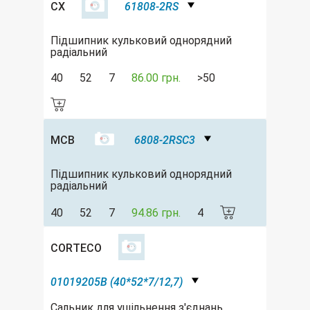
CX
61808-2RS
Підшипник кульковий однорядний
радіальний
40
52
7
86.00 грн.
>50
MCB
6808-2RSC3
Підшипник кульковий однорядний
радіальний
40
52
7
94.86 грн.
4
CORTECO
01019205B (40*52*7/12,7)
Сальник для ущільнення з'єднань