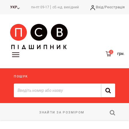
Вхід/
Реєстрація
УКР
пн-пт 09-17
сб.-нд. вихідний
грн.
ПОШУК
ЗНАЙТИ ЗА РОЗМІРОМ