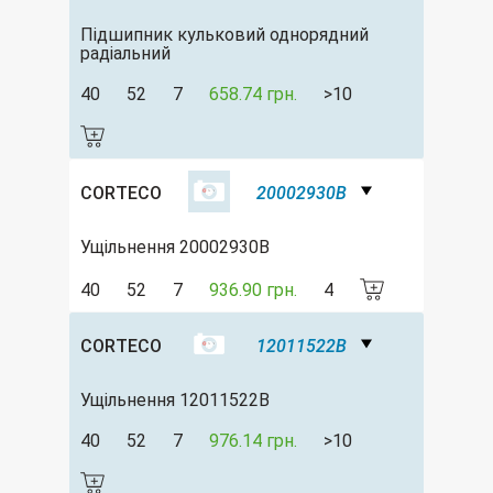
Підшипник кульковий однорядний
радіальний
40
52
7
658.74 грн.
>10
CORTECO
20002930B
Ущільнення 20002930B
40
52
7
936.90 грн.
4
CORTECO
12011522B
Ущільнення 12011522B
40
52
7
976.14 грн.
>10