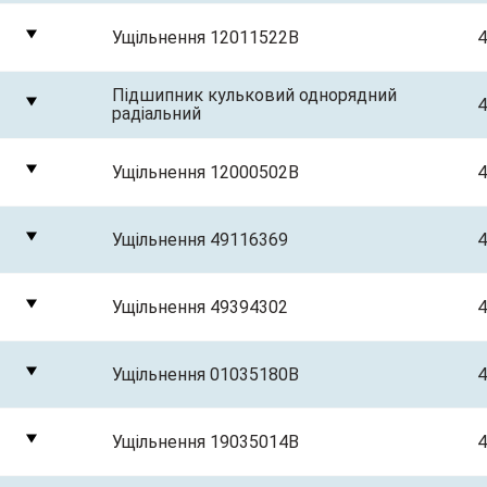
Ущільнення 12011522B
4
Підшипник кульковий однорядний
4
радіальний
Ущільнення 12000502B
4
Ущільнення 49116369
4
Ущільнення 49394302
4
Ущільнення 01035180B
4
Ущільнення 19035014B
4