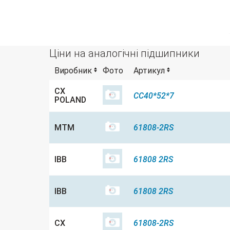
Ціни на аналогічні підшипники
Виробник
Фото
Артикул
CX
CC40*52*7
POLAND
MTM
61808-2RS
IBB
61808 2RS
IBB
61808 2RS
CX
61808-2RS