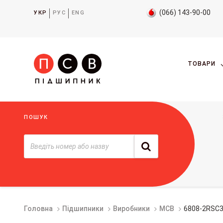
(066) 143-90-00
УКР
РУС
ENG
ТОВАРИ
ПОШУК
Головна
Підшипники
Виробники
MCB
6808-2RSC