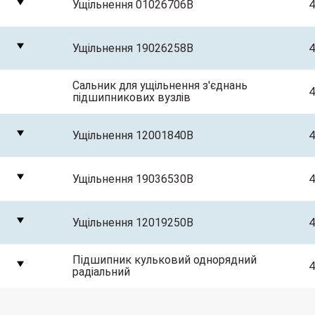
Ущільнення 01026706B
4
Ущільнення 19026258B
4
Сальник для ущільнення з'єднань
4
підшипникових вузлів
Ущільнення 12001840B
4
Ущільнення 19036530B
4
Ущільнення 12019250B
4
Підшипник кульковий однорядний
4
радіальний