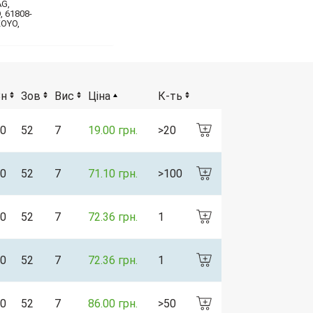
AG,
 61808-
KOYO,
Вн
Зов
Вис
Ціна
К-ть
0
52
7
19.00 грн.
>20
0
52
7
71.10 грн.
>100
0
52
7
72.36 грн.
1
0
52
7
72.36 грн.
1
0
52
7
86.00 грн.
>50