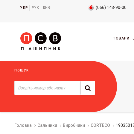
(066) 143-90-00
УКР
РУС
ENG
ТОВАРИ
ПОШУК
Головна
Сальники
Виробники
CORTECO
1903501