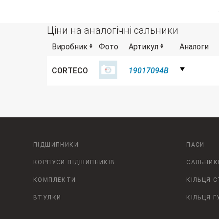
Ціни на аналогічні сальники
Виробник
Фото
Артикул
Аналоги
CORTECO
19017094B
ПІДШИПНИКИ
ПАСИ
КОРПУСИ ПІДШИПНИКІВ
САЛЬНИК
КОМПЛЕКТИ
КІЛЬЦЯ 
ВТУЛКИ
КІЛЬЦЯ Г