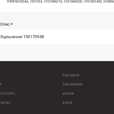
97MF6K292AA, 1031034, 135106N210, 135106N200, 135100Z400, 33589
Опис
Ущільнення 19017094B
ЛАНЦЮГИ
И
ЗЙОМНИКИ
СТОПОРНІ
ШКІВИ
УМОВІ
ХІМІЯ