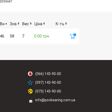
60355447
Вн
Зов
Вис
Ціна
К-ть
46
58
7
0.00 грн.
(066) 143-90-00
(097) 143-90-00
(073) 143-90-00
info@psvbearing.com.ua