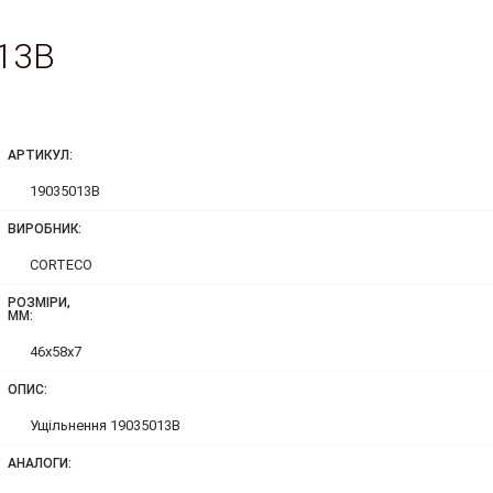
13B
АРТИКУЛ:
19035013B
ВИРОБНИК:
CORTECO
РОЗМІРИ,
ММ:
46x58x7
ОПИС:
Ущільнення 19035013B
АНАЛОГИ: