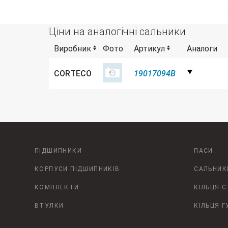
Ціни на аналогічні сальники
Виробник
Фото
Артикул
Аналоги
CORTECO
19017094B
ПІДШИПНИКИ
ПАСИ
КОРПУСИ ПІДШИПНИКІВ
САЛЬНИК
КОМПЛЕКТИ
КІЛЬЦЯ 
ВТУЛКИ
КІЛЬЦЯ Г