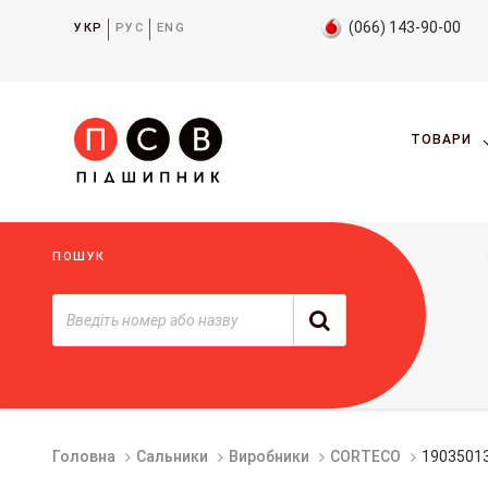
(066) 143-90-00
УКР
РУС
ENG
ТОВАРИ
ПОШУК
Головна
Сальники
Виробники
CORTECO
1903501