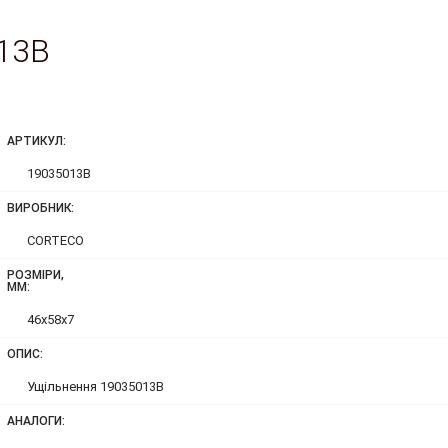
13B
АРТИКУЛ:
19035013B
ВИРОБНИК:
CORTECO
РОЗМІРИ,
ММ:
46x58x7
ОПИС:
Ущільнення 19035013B
АНАЛОГИ: