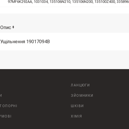
97MF6K292AA, 1031034, 135106N210, 135106N200, 135100Z400, 33589
Опис
Ущільнення 19017094B
ЛАНЦЮГИ
И
ЗЙОМНИКИ
СТОПОРНІ
ШКІВИ
УМОВІ
ХІМІЯ