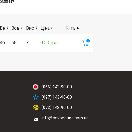
60355447
Вн
Зов
Вис
Ціна
К-ть
46
58
7
0.00 грн.
(066) 143-90-00
(097) 143-90-00
(073) 143-90-00
info@psvbearing.com.ua