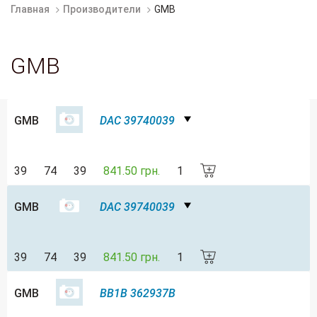
Главная
Производители
GMB
GMB
GMB
DAC 39740039
39
74
39
841.50 грн.
1
GMB
DAC 39740039
39
74
39
841.50 грн.
1
GMB
BB1B 362937B