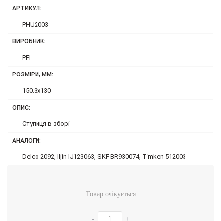
АРТИКУЛ:
PHU2003
ВИРОБНИК:
PFI
РОЗМІРИ, ММ:
150.3x130
ОПИС:
Ступиця в зборі
АНАЛОГИ:
Delco 2092, Iljin IJ123063, SKF BR930074, Timken 512003
Товар очікується
-
+