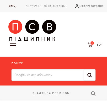
Вхід/
Реєстрація
УКР
пн-пт 09-17
сб.-нд. вихідний
грн.
ПОШУК
ЗНАЙТИ ЗА РОЗМІРОМ