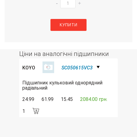
-
+
КУПИТИ
Ціни на аналогічні підшипники
KOYO
SC050615VC3
Підшипник кульковий однорядний
радіальний
24.99
61.99
15.45
2084.00 грн.
1