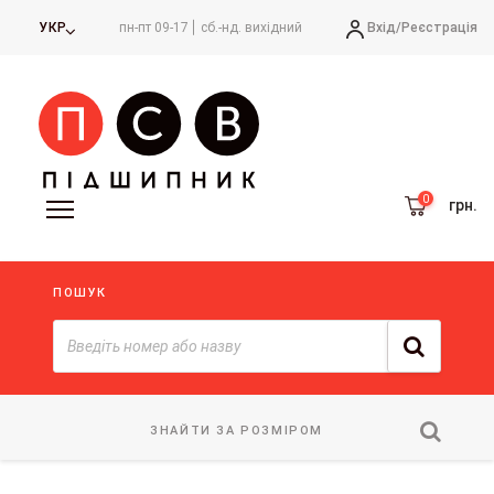
Вхід/
Реєстрація
УКР
пн-пт 09-17
сб.-нд. вихідний
грн.
ПОШУК
ЗНАЙТИ ЗА РОЗМІРОМ