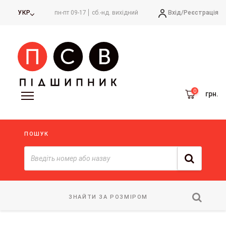
Вхід/
Реєстрація
УКР
пн-пт 09-17
сб.-нд. вихідний
грн.
ПОШУК
ЗНАЙТИ ЗА РОЗМІРОМ