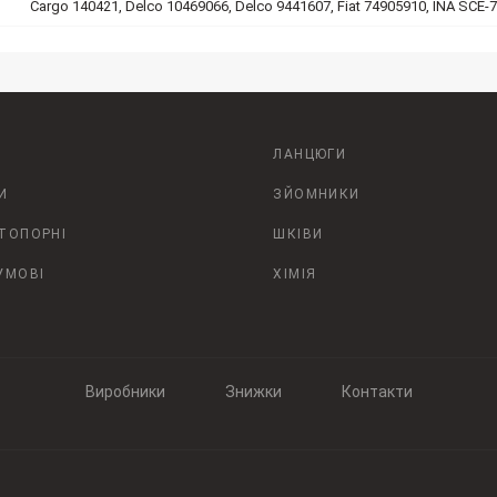
Cargo 140421, Delco 10469066, Delco 9441607, Fiat 74905910, INA SCE-
ЛАНЦЮГИ
И
ЗЙОМНИКИ
СТОПОРНІ
ШКІВИ
УМОВІ
ХІМІЯ
Виробники
Знижки
Контакти