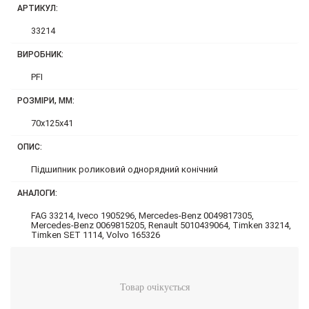
АРТИКУЛ:
33214
ВИРОБНИК:
PFI
РОЗМІРИ, ММ:
70x125x41
ОПИС:
Підшипник роликовий однорядний конічний
АНАЛОГИ:
FAG 33214, Iveco 1905296, Mercedes-Benz 0049817305,
Mercedes-Benz 0069815205, Renault 5010439064, Timken 33214,
Timken SET 1114, Volvo 165326
Товар очікується