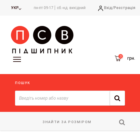
Вхід/
Реєстрація
УКР
пн-пт 09-17
сб.-нд. вихідний
грн.
ПОШУК
ЗНАЙТИ ЗА РОЗМІРОМ