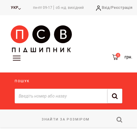
Вхід/
Реєстрація
УКР
пн-пт 09-17
сб.-нд. вихідний
грн.
ПОШУК
ЗНАЙТИ ЗА РОЗМІРОМ