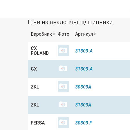
Ціни на аналогічні підшипники
Виробник
Фото
Артикул
CX
31309-A
POLAND
CX
31309-A
ZKL
30309A
ZKL
31309A
FERSA
30309 F