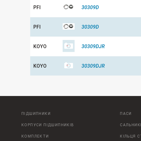
PFI
30309D
PFI
30309D
KOYO
30309DJR
KOYO
30309DJR
ПІДШИПНИКИ
ПАСИ
КОРПУСИ ПІДШИПНИКІВ
САЛЬНИК
КОМПЛЕКТИ
КІЛЬЦЯ 