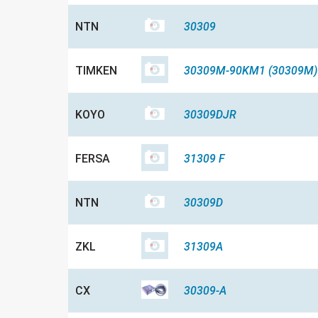
NTN
30309
TIMKEN
30309M-90KM1 (30309M)
KOYO
30309DJR
FERSA
31309 F
NTN
30309D
ZKL
31309A
CX
30309-A