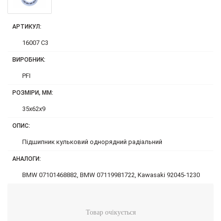
АРТИКУЛ:
16007 C3
ВИРОБНИК:
PFI
РОЗМІРИ, ММ:
35x62x9
ОПИС:
Підшипник кульковий однорядний радіальний
АНАЛОГИ:
BMW 07101468882, BMW 07119981722, Kawasaki 92045-1230
Товар очікується