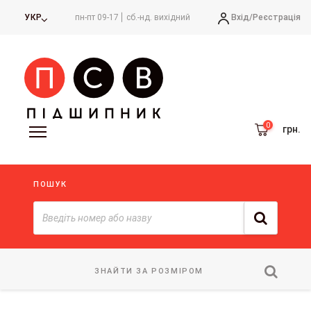
Вхід/
Реєстрація
УКР
пн-пт 09-17
сб.-нд. вихідний
грн.
ПОШУК
ЗНАЙТИ ЗА РОЗМІРОМ