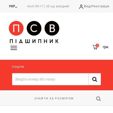
Вхід/
Реєстрація
УКР
пн-пт 09-17
сб.-нд. вихідний
грн.
ПОШУК
ЗНАЙТИ ЗА РОЗМІРОМ