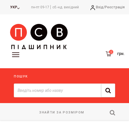
Вхід/
Реєстрація
УКР
пн-пт 09-17
сб.-нд. вихідний
грн.
ПОШУК
ЗНАЙТИ ЗА РОЗМІРОМ