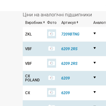
Ціни на аналогічні підшипники
Виробник
Фото
Артикул
Аналог
ZKL
7209BTNG
VBF
6209 2RS
VBF
6209 2RS
CX
6209
POLAND
CX
6209