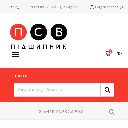
Вхід/
Реєстрація
УКР
пн-пт 09-17
сб.-нд. вихідний
грн.
ПОШУК
ЗНАЙТИ ЗА РОЗМІРОМ