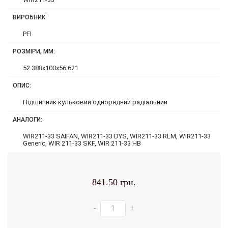
ВИРОБНИК:
PFI
РОЗМІРИ, ММ:
52.388x100x56.621
ОПИС:
Підшипник кульковий однорядний радіальний
АНАЛОГИ:
WIR211-33 SAIFAN, WIR211-33 DYS, WIR211-33 RLM, WIR211-33
Generic, WIR 211-33 SKF, WIR 211-33 HB
841.50 грн.
-
+