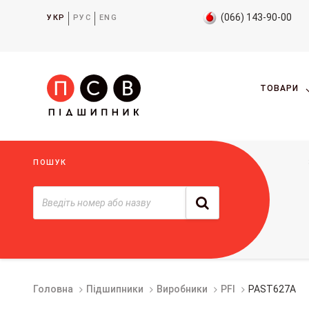
(066) 143-90-00
УКР
РУС
ENG
ТОВАРИ
ПОШУК
Головна
Підшипники
Виробники
PFI
PAST627A