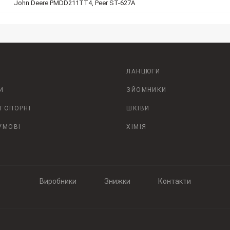
John Deere PMDD211TT4, Peer ST-627A
ЛАНЦЮГИ
И
ЗЙОМНИКИ
СТОПОРНІ
ШКІВИ
УМОВІ
ХІМІЯ
Виробники
Знижки
Контакти