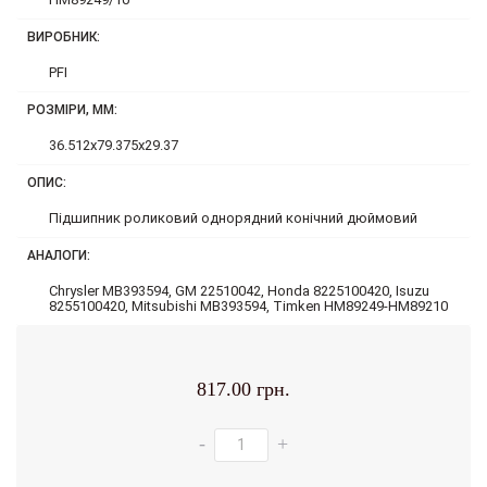
ВИРОБНИК:
PFI
РОЗМІРИ, ММ:
36.512x79.375x29.37
ОПИС:
Підшипник роликовий однорядний конічний дюймовий
АНАЛОГИ:
Chrysler MB393594, GM 22510042, Honda 8225100420, Isuzu
8255100420, Mitsubishi MB393594, Timken HM89249-HM89210
817.00 грн.
-
+