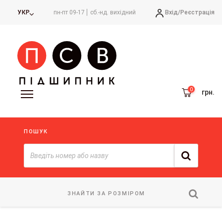
Вхід/
Реєстрація
УКР
пн-пт 09-17
сб.-нд. вихідний
грн.
ПОШУК
ЗНАЙТИ ЗА РОЗМІРОМ