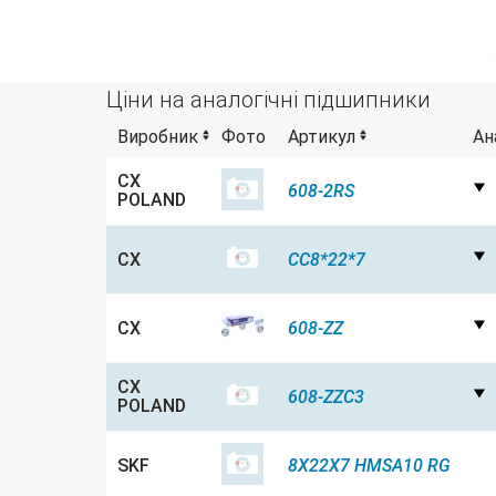
Ціни на аналогічні підшипники
Виробник
Фото
Артикул
Ан
CX
608-2RS
POLAND
CX
CC8*22*7
CX
608-ZZ
CX
608-ZZC3
POLAND
SKF
8X22X7 HMSA10 RG