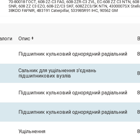
70-80018 ГОСТ, 608-2Z-C3 FAG, 608-2ZR-C3 ZVL, EC-608 ZZ C3 NTN, 608
SNR, 608 ZZ C3 EZO, 608-2Z/C3 SKF, 608ZZC3/5K NTN, 4300007SX Stell
38KDD FAFNIR, 4B3191 Caterpillar, 533985R91 IHC, 90562 GM
алоги
Опис
Підшипник кульковий однорядний радіальний
8
Сальник для ущільнення з'єднань
8
підшипникових вузлів
Підшипник кульковий однорядний радіальний
8
Підшипник кульковий однорядний радіальний
8
Ущільнення
8