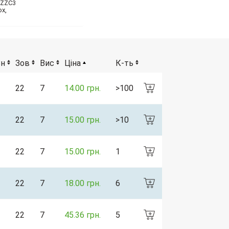
 ZZC3
ox,
Вн
Зов
Вис
Ціна
К-ть
22
7
14.00 грн.
>100
22
7
15.00 грн.
>10
22
7
15.00 грн.
1
22
7
18.00 грн.
6
22
7
45.36 грн.
5