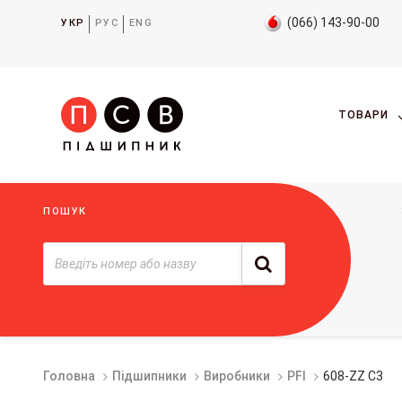
(066) 143-90-00
УКР
РУС
ENG
ТОВАРИ
ПОШУК
Головна
Підшипники
Виробники
PFI
608-ZZ C3