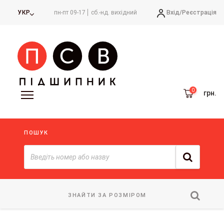
Вхід/
Реєстрація
УКР
пн-пт 09-17
сб.-нд. вихідний
грн.
ПОШУК
ЗНАЙТИ ЗА РОЗМІРОМ