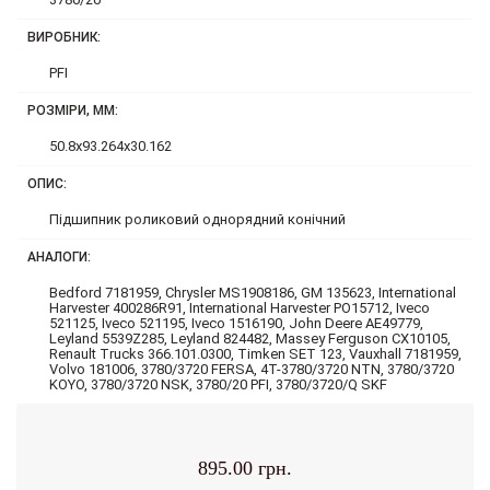
ВИРОБНИК:
PFI
РОЗМІРИ, ММ:
50.8x93.264x30.162
ОПИС:
Підшипник роликовий однорядний конічний
АНАЛОГИ:
Bedford 7181959, Chrysler MS1908186, GM 135623, International
Harvester 400286R91, International Harvester PO15712, Iveco
521125, Iveco 521195, Iveco 1516190, John Deere AE49779,
Leyland 5539Z285, Leyland 824482, Massey Ferguson CX10105,
Renault Trucks 366.101.0300, Timken SET 123, Vauxhall 7181959,
Volvo 181006, 3780/3720 FERSA, 4T-3780/3720 NTN, 3780/3720
KOYO, 3780/3720 NSK, 3780/20 PFI, 3780/3720/Q SKF
895.00 грн.