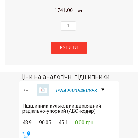
1741.00 грн.
-
+
КУПИТИ
Ціни на аналогічні підшипники
PFI
PW49900545CSEK
Підшипник кульковий дворядний
радіально-упорний (АБС-кодер)
48.9
90.05
45.1
0.00 грн.