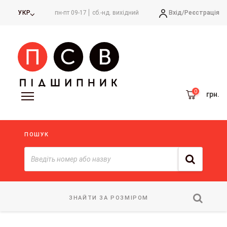
Вхід/
Реєстрація
УКР
пн-пт 09-17
сб.-нд. вихідний
грн.
ПОШУК
ЗНАЙТИ ЗА РОЗМІРОМ