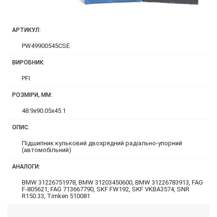
АРТИКУЛ:
PW49900545CSE
ВИРОБНИК:
PFI
РОЗМІРИ, ММ:
48.9x90.05x45.1
ОПИС:
Підшипник кульковий двохрядний радіально-упорний
(автомобільний)
АНАЛОГИ:
BMW 31226751978, BMW 31203450600, BMW 31226783913, FAG
F-805621, FAG 713667790, SKF FW192, SKF VKBA3574, SNR
R150.33, Timken 510081