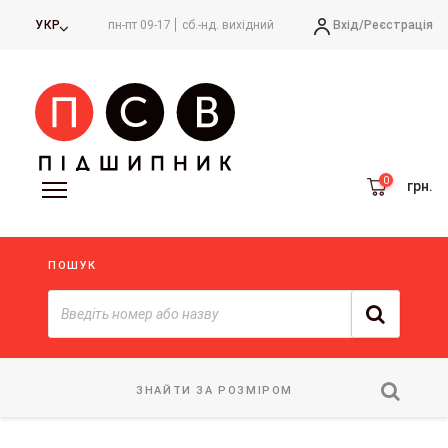
Вхід/
Реєстрація
УКР
пн-пт 09-17
сб.-нд. вихідний
грн.
ПОШУК
ЗНАЙТИ ЗА РОЗМІРОМ