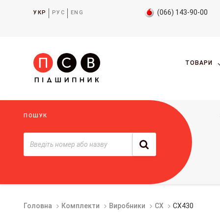
(066) 143-90-00
УКР
РУС
ENG
ТОВАРИ
ПОШУК
Головна
Комплекти
Виробники
CX
CX430