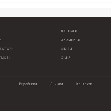
ЛАНЦЮГИ
И
ЗЙОМНИКИ
СТОПОРНІ
ШКІВИ
УМОВІ
ХІМІЯ
Виробники
Знижки
Контакти