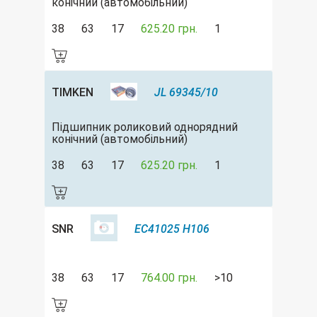
конічний (автомобільний)
38
63
17
625.20 грн.
1
TIMKEN
JL 69345/10
Підшипник роликовий однорядний
конічний (автомобільний)
38
63
17
625.20 грн.
1
SNR
EC41025 H106
38
63
17
764.00 грн.
>10