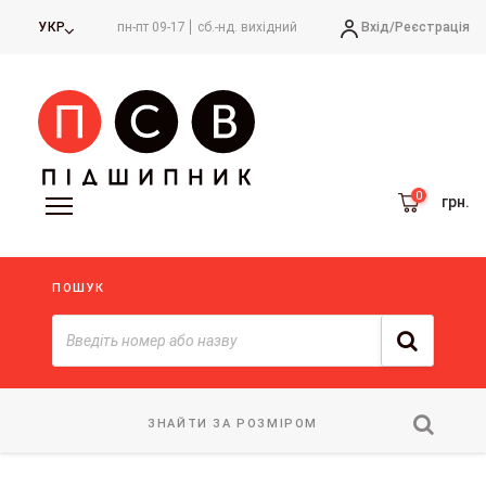
Вхід/
Реєстрація
УКР
пн-пт 09-17
сб.-нд. вихідний
грн.
ПОШУК
ЗНАЙТИ ЗА РОЗМІРОМ