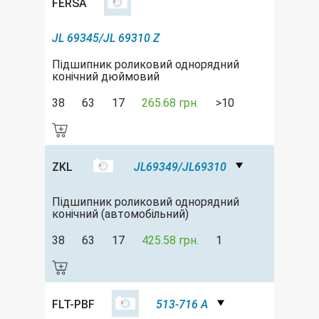
FERSA
JL 69345/JL 69310 Z
Підшипник роликовий однорядний
конічний дюймовий
38
63
17
265.68 грн.
>10
ZKL
JL69349/JL69310
Підшипник роликовий однорядний
конічний (автомобільний)
38
63
17
425.58 грн.
1
FLT-PBF
513-716 A