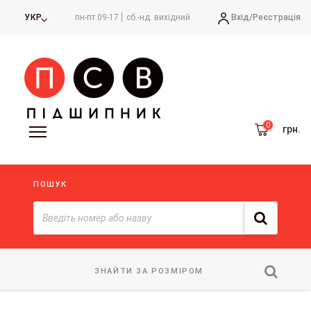
Вхід/
Реєстрація
УКР
пн-пт 09-17
сб.-нд. вихідний
грн.
ПОШУК
ЗНАЙТИ ЗА РОЗМІРОМ