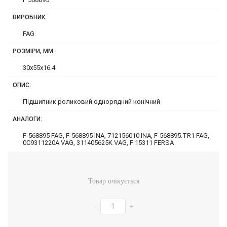
ВИРОБНИК:
FAG
РОЗМІРИ, ММ:
30x55x16.4
ОПИС:
Підшипник роликовий однорядний конічний
АНАЛОГИ:
F-568895 FAG, F-568895 INA, 712156010 INA, F-568895.TR1 FAG,
0C9311220A VAG, 311405625K VAG, F 15311 FERSA
Товар очікується
-
+