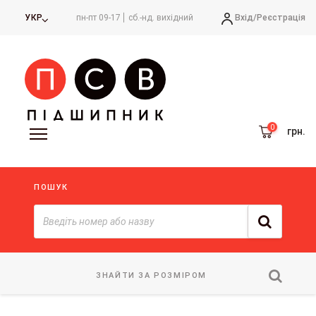
Вхід/
Реєстрація
УКР
пн-пт 09-17
сб.-нд. вихідний
грн.
ПОШУК
ЗНАЙТИ ЗА РОЗМІРОМ