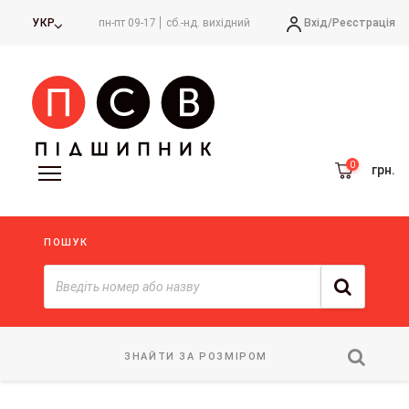
Вхід/
Реєстрація
УКР
пн-пт 09-17
сб.-нд. вихідний
грн.
ПОШУК
ЗНАЙТИ ЗА РОЗМІРОМ