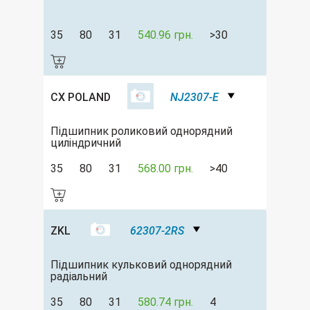
35
80
31
540.96 грн.
>30
CX POLAND
NJ2307-E
Підшипник роликовий однорядний
циліндричний
35
80
31
568.00 грн.
>40
ZKL
62307-2RS
Підшипник кульковий однорядний
радіальний
35
80
31
580.74 грн.
4