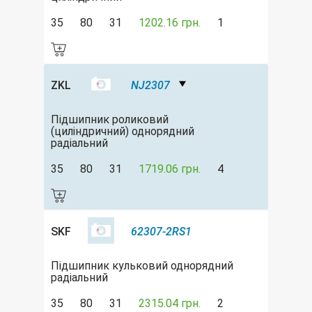
35
80
31
1202.16 грн.
1
ZKL
NJ2307
Підшипник роликовий
(циліндричний) однорядний
радіальний
35
80
31
1719.06 грн.
4
SKF
62307-2RS1
Підшипник кульковий однорядний
радіальний
35
80
31
2315.04 грн.
2