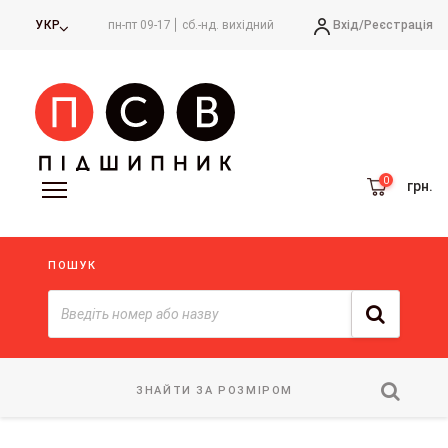
Вхід/
Реєстрація
УКР
пн-пт 09-17
сб.-нд. вихідний
грн.
ПОШУК
ЗНАЙТИ ЗА РОЗМІРОМ