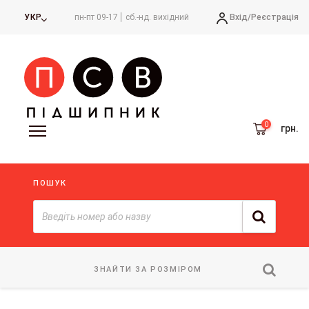
Вхід/
Реєстрація
УКР
пн-пт 09-17
сб.-нд. вихідний
грн.
ПОШУК
ЗНАЙТИ ЗА РОЗМІРОМ