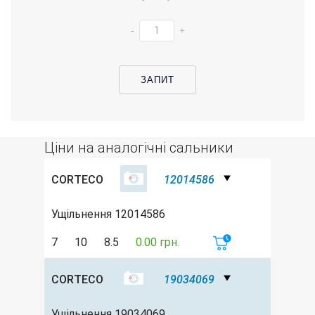
-
+
ЗАПИТ
Ціни на аналогічні сальники
CORTECO
12014586
Ущільнення 12014586
7
10
8.5
0.00 грн.
CORTECO
19034069
Ущільнення 19034069