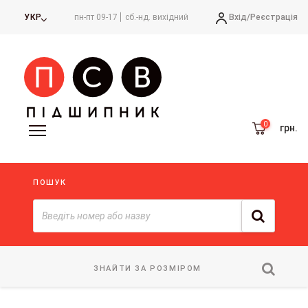
Вхід/
Реєстрація
УКР
пн-пт 09-17
сб.-нд. вихідний
грн.
ПОШУК
ЗНАЙТИ ЗА РОЗМІРОМ