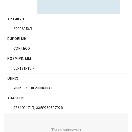
АРТИКУЛ:
20036356B
ВИРОБНИК:
CORTECO
РОЗМІРИ, ММ:
85x131x15.7
ОПИС:
Ущільнення 20036356B
АНАЛОГИ:
076103171B, 3358960537928
Товар очікується