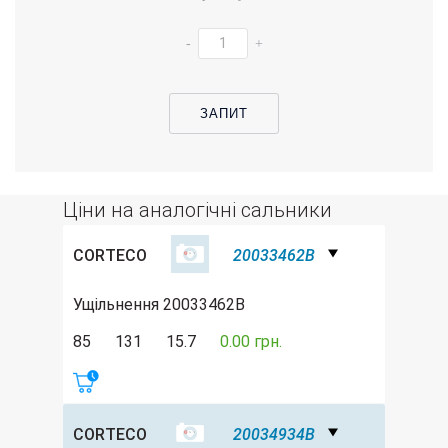
-
+
ЗАПИТ
Ціни на аналогічні сальники
CORTECO
20033462B
Ущільнення 20033462B
85
131
15.7
0.00 грн.
CORTECO
20034934B