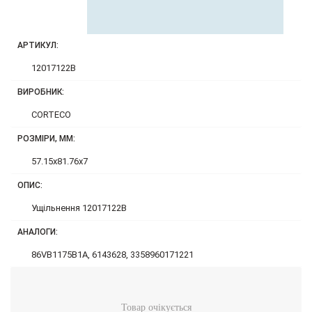
АРТИКУЛ:
12017122B
ВИРОБНИК:
CORTECO
РОЗМІРИ, ММ:
57.15x81.76x7
ОПИС:
Ущільнення 12017122B
АНАЛОГИ:
86VB1175B1A, 6143628, 3358960171221
Товар очікується