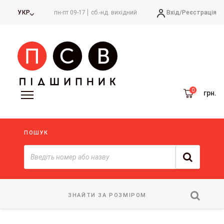
Вхід/
Реєстрація
УКР
пн-пт 09-17
сб.-нд. вихідний
грн.
ПОШУК
ЗНАЙТИ ЗА РОЗМІРОМ