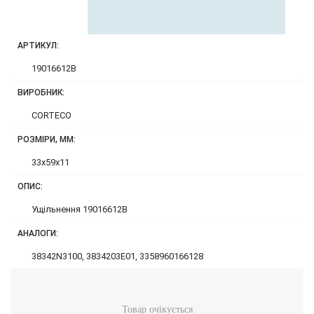
АРТИКУЛ:
19016612B
ВИРОБНИК:
CORTECO
РОЗМІРИ, ММ:
33x59x11
ОПИС:
Ущільнення 19016612B
АНАЛОГИ:
38342N3100, 3834203E01, 3358960166128
Товар очікується