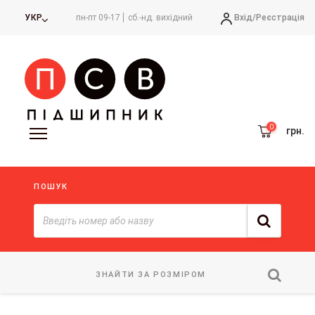
Вхід/
Реєстрація
УКР
пн-пт 09-17
сб.-нд. вихідний
грн.
ПОШУК
ЗНАЙТИ ЗА РОЗМІРОМ