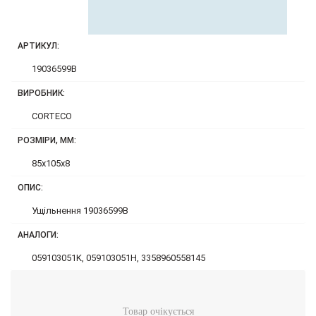
АРТИКУЛ:
19036599B
ВИРОБНИК:
CORTECO
РОЗМІРИ, ММ:
85x105x8
ОПИС:
Ущільнення 19036599B
АНАЛОГИ:
059103051K, 059103051H, 3358960558145
Товар очікується