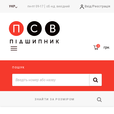
Вхід/
Реєстрація
УКР
пн-пт 09-17
сб.-нд. вихідний
грн.
ПОШУК
ЗНАЙТИ ЗА РОЗМІРОМ