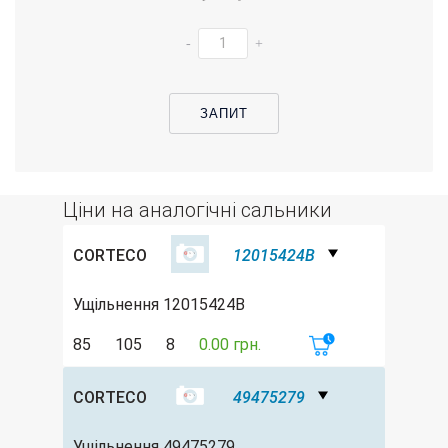
-
+
ЗАПИТ
Ціни на аналогічні сальники
CORTECO
12015424B
Ущільнення 12015424B
85
105
8
0.00 грн.
CORTECO
49475279
Ущільнення 49475279