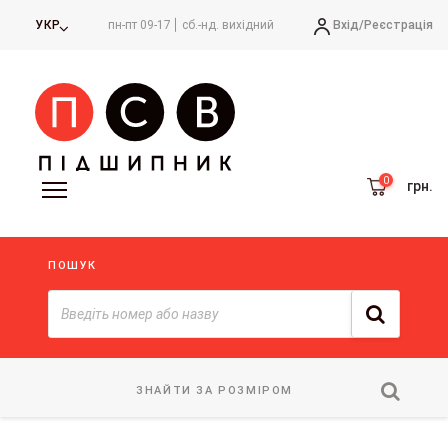
Вхід/
Реєстрація
УКР
пн-пт 09-17
сб.-нд. вихідний
грн.
ПОШУК
ЗНАЙТИ ЗА РОЗМІРОМ