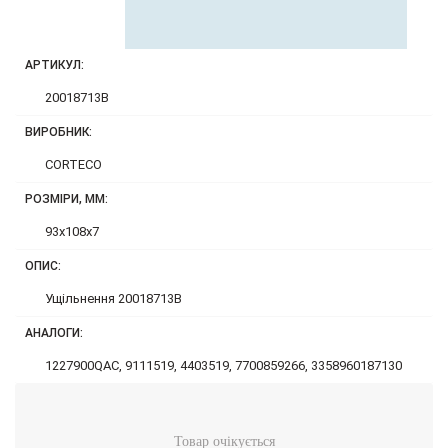
АРТИКУЛ:
20018713B
ВИРОБНИК:
CORTECO
РОЗМІРИ, ММ:
93x108x7
ОПИС:
Ущільнення 20018713B
АНАЛОГИ:
1227900QAC, 9111519, 4403519, 7700859266, 3358960187130
Товар очікується