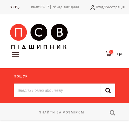
Вхід/
Реєстрація
УКР
пн-пт 09-17
сб.-нд. вихідний
грн.
ПОШУК
ЗНАЙТИ ЗА РОЗМІРОМ