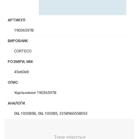
АРТИКУЛ:
19036597B
ВИРОБНИК:
CORTECO
РОЗМІРИ, ММ:
45x60x8
ОПИС:
Ущільнення 19036597B
АНАЛОГИ:
06L103085B, 06L103085, 3358960558053
Товар очікується