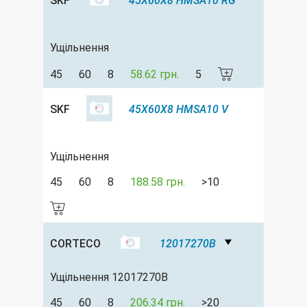
SKF
45X60X8 HMSA10 RG
Ущільнення
45
60
8
58.62 грн.
5
SKF
45X60X8 HMSA10 V
Ущільнення
45
60
8
188.58 грн.
>10
CORTECO
12017270B
Ущільнення 12017270B
45
60
8
206.34 грн.
>20