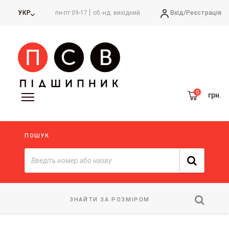
Вхід/
Реєстрація
УКР
пн-пт 09-17
сб.-нд. вихідний
грн.
ПОШУК
ЗНАЙТИ ЗА РОЗМІРОМ