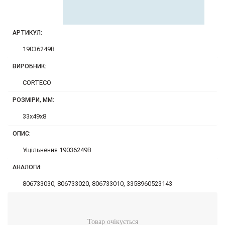
АРТИКУЛ:
19036249B
ВИРОБНИК:
CORTECO
РОЗМІРИ, ММ:
33x49x8
ОПИС:
Ущільнення 19036249B
АНАЛОГИ:
806733030, 806733020, 806733010, 3358960523143
Товар очікується