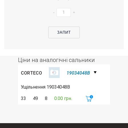
-
+
ЗАПИТ
Ціни на аналогічні сальники
CORTECO
19034048B
Ущільнення 19034048B
33
49
8
0.00 грн.