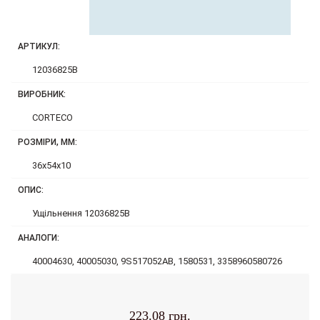
АРТИКУЛ:
12036825B
ВИРОБНИК:
CORTECO
РОЗМІРИ, ММ:
36x54x10
ОПИС:
Ущільнення 12036825B
АНАЛОГИ:
40004630, 40005030, 9S517052AB, 1580531, 3358960580726
223.08 грн.