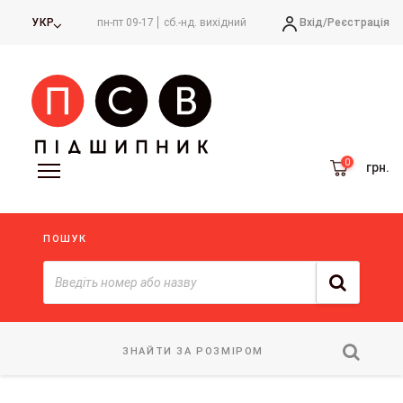
Вхід/
Реєстрація
УКР
пн-пт 09-17
сб.-нд. вихідний
грн.
ПОШУК
ЗНАЙТИ ЗА РОЗМІРОМ