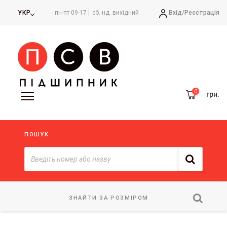
Вхід/
Реєстрація
УКР
пн-пт 09-17
сб.-нд. вихідний
грн.
ПОШУК
ЗНАЙТИ ЗА РОЗМІРОМ