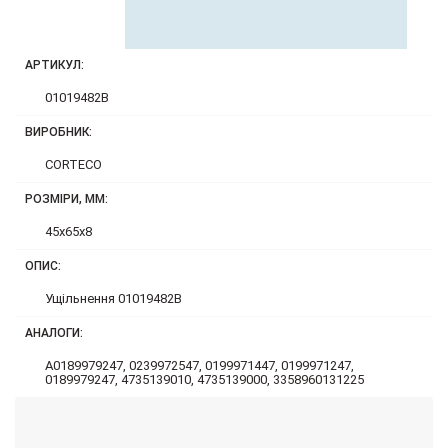
АРТИКУЛ:
01019482B
ВИРОБНИК:
CORTECO
РОЗМІРИ, ММ:
45x65x8
ОПИС:
Ущільнення 01019482B
АНАЛОГИ:
A0189979247, 0239972547, 0199971447, 0199971247,
0189979247, 4735139010, 4735139000, 3358960131225