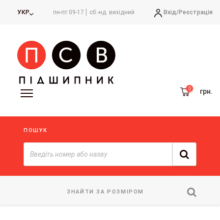
Вхід/
Реєстрація
УКР
пн-пт 09-17
сб.-нд. вихідний
грн.
ПОШУК
ЗНАЙТИ ЗА РОЗМІРОМ