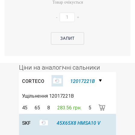
Товар очікується
-
+
ЗАПИТ
Ціни на аналогічні сальники
CORTECO
12017221B
Ущільнення 12017221B
45
65
8
283.56 грн.
5
SKF
45X65X8 HMSA10 V