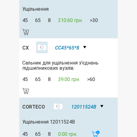
Ущільнення
45
65
8
210.60 грн.
>30
CX
CC45*65*8
Сальник для ущільнення з'єднань
підшипникових вузлів
45
65
8
39.00 грн.
>60
CORTECO
12011524B
Ущільнення 12011524B
45
65
8
0.00 грн.