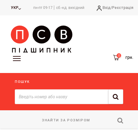
Вхід/
Реєстрація
УКР
пн-пт 09-17
сб.-нд. вихідний
грн.
ПОШУК
ЗНАЙТИ ЗА РОЗМІРОМ