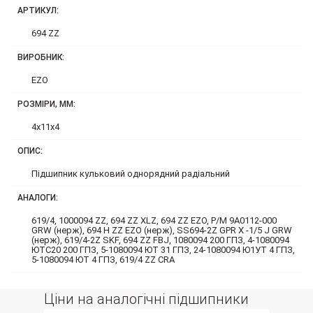
АРТИКУЛ:
694 ZZ
ВИРОБНИК:
EZO
РОЗМІРИ, ММ:
4x11x4
ОПИС:
Підшипник кульковий однорядний радіальний
АНАЛОГИ:
619/4, 1000094 ZZ, 694 ZZ XLZ, 694 ZZ EZO, P/M 9A0112-000
GRW (нерж), 694 H ZZ EZO (нерж), SS694-2Z GPR X -1/5 J GRW
(нерж), 619/4-2Z SKF, 694 ZZ FBJ, 1080094 200 ГПЗ, 4-1080094
ЮТС20 200 ГПЗ, 5-1080094 ЮТ 31 ГПЗ, 24-1080094 Ю1УТ 4 ГПЗ,
5-1080094 ЮТ 4 ГПЗ, 619/4 ZZ CRA
Ціни на аналогічні підшипники