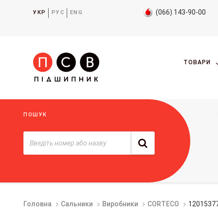
(066) 143-90-00
УКР
РУС
ENG
ТОВАРИ
ПОШУК
Головна
Сальники
Виробники
CORTECO
1201537