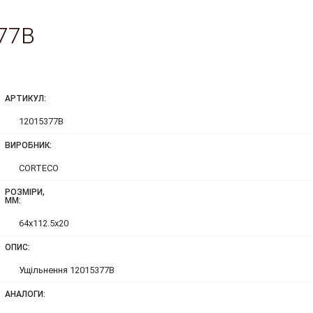
77B
АРТИКУЛ:
12015377B
ВИРОБНИК:
CORTECO
РОЗМІРИ,
ММ:
64x112.5x20
ОПИС:
Ущільнення 12015377B
АНАЛОГИ: