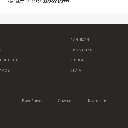
46416877, 46416876, 3358960153777
ЛАНЦЮГИ
И
ЗЙОМНИКИ
СТОПОРНІ
ШКІВИ
УМОВІ
ХІМІЯ
Виробники
Знижки
Контакти