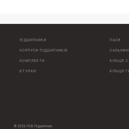
ПІДШИПНИКИ
ПАСИ
КОРПУСИ ПІДШИПНИКІВ
САЛЬНИК
КОМПЛЕКТИ
КІЛЬЦЯ 
ВТУЛКИ
КІЛЬЦЯ Г
© 2026 ПСВ Підшипник